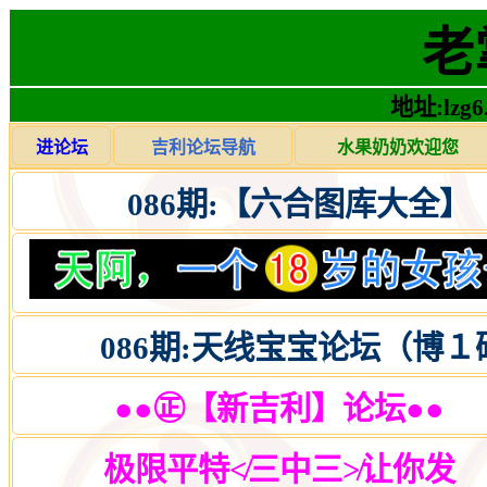
老
地址:lzg6.
进论坛
吉利论坛导航
水果奶奶欢迎您
086期:【六合图库大全
086期:天线宝宝论坛（博１
●●㊣【新吉利】论坛●●
极限平特≮三中三≯让你发