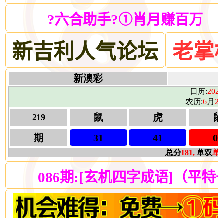
?六合助手?①肖月赚百万
新吉利人气论坛
老掌
086期:[玄机四字成语]（