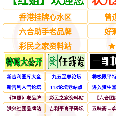
【红姐】欢迎您
状元
香港挂牌心水区
曾
六合助手老品牌
好
彩民之家资料站
★
新吉利图库大全
九五至尊论坛
㊣极限平
新吉利人气论坛
118论坛老站点
进入资生
《神鹰》老品牌
彩民之家资料站
【六合图
洪兴社团品牌站
吉利平肖平码坛
五味斋→