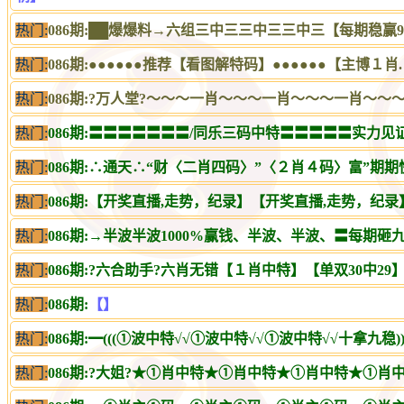
热门:
086期:██爆爆料→六组三中三三中三三中三【每期稳赢96
热门:
086期:●●●●●●推荐【看图解特码】●●●●●●【主博１肖
热门:
086期:?万人堂?～～～一肖～～～一肖～～～一肖～
热门:
086期:〓〓〓〓〓〓〓/同乐三码中特〓〓〓〓〓实力
热门:
086期:∴通天∴“财〈二肖四码〉”〈２肖４码〉富”期
热门:
086期:【开奖直播,走势，纪录】【开奖直播,走势，纪
热门:
086期:→半波半波1000%赢钱、半波、半波、〓每期砸
热门:
086期:?六合助手?六肖无错【１肖中特】【单双30中2
热门:
086期:
【】
热门:
086期:━(((①波中特√√①波中特√√①波中特√√十拿九
热门:
086期:?大姐?★①肖中特★①肖中特★①肖中特★①