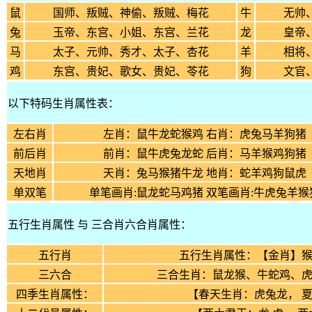
鼠
国师、叛贼、神偷、叛贼、梅花
牛
无帅
兔
玉帝、东宫、小姐、东宫、兰花
龙
皇帝
马
太子、元帅、秀才、太子、杏花
羊
相将
鸡
东宫、贵妃、歌女、贵妃、苓花
狗
文官
以下特码生肖属性表：
左右肖
左肖：鼠牛龙蛇猴鸡 右肖：虎兔马羊狗猪
前后肖
前肖：鼠牛虎兔龙蛇 后肖：马羊猴鸡狗猪
天地肖
天肖：兔马猴猪牛龙 地肖：蛇羊鸡狗鼠虎
单双笔
单笔画肖:鼠龙蛇马鸡猪 双笔画肖:牛虎兔羊猴
五行生肖属性 与 三合肖六合肖属性：
五行肖
五行生肖属性：【金肖】猴
三六合
三合生肖：鼠龙猴、牛蛇鸡、
四季生肖属性：
【春天生肖：虎兔龙， 