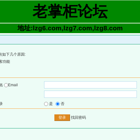
老掌柜论坛
地址:lzg6.com,lzg7.com,lzg8.com
有如下几个原因:
索功能
户名
Email
录
是
否
找回密码