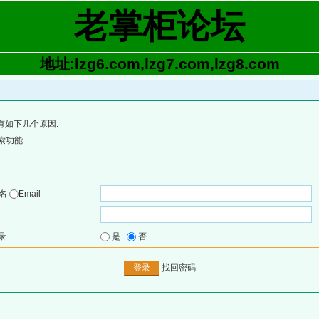
老掌柜论坛
地址:lzg6.com,lzg7.com,lzg8.com
有如下几个原因:
索功能
户名
Email
录
是
否
找回密码