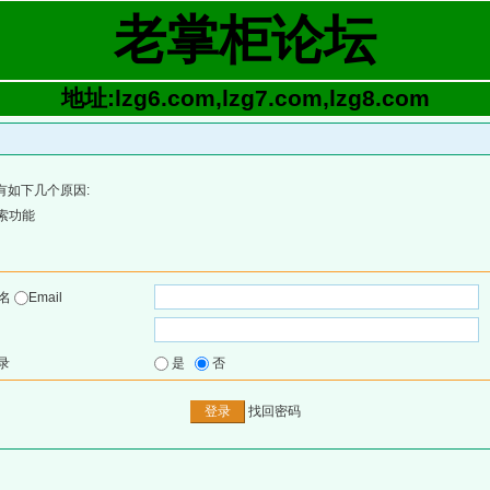
老掌柜论坛
地址:lzg6.com,lzg7.com,lzg8.com
有如下几个原因:
索功能
户名
Email
录
是
否
找回密码