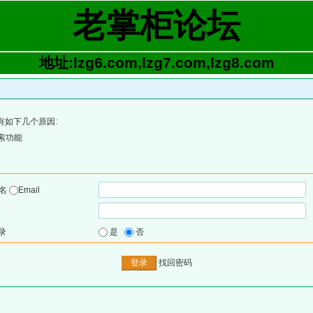
老掌柜论坛
地址:lzg6.com,lzg7.com,lzg8.com
有如下几个原因:
索功能
户名
Email
录
是
否
找回密码