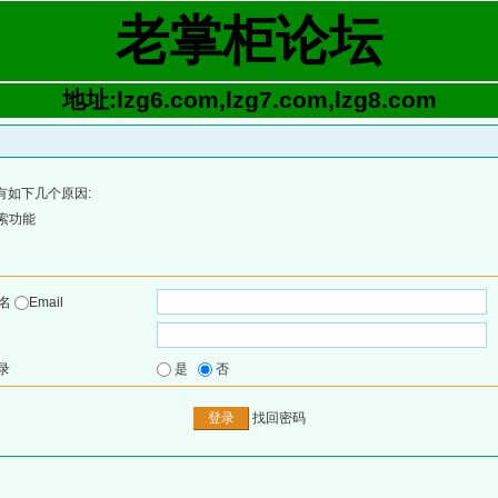
老掌柜论坛
地址:lzg6.com,lzg7.com,lzg8.com
有如下几个原因:
索功能
户名
Email
录
是
否
找回密码