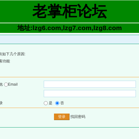
老掌柜论坛
地址:lzg6.com,lzg7.com,lzg8.com
有如下几个原因:
索功能
户名
Email
录
是
否
找回密码