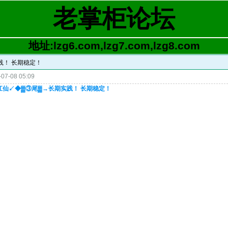
老掌柜论坛
地址:lzg6.com,lzg7.com,lzg8.com
践！ 长期稳定！
07-08 05:09
江仙↙◆▓③尾▓→长期实践！ 长期稳定！