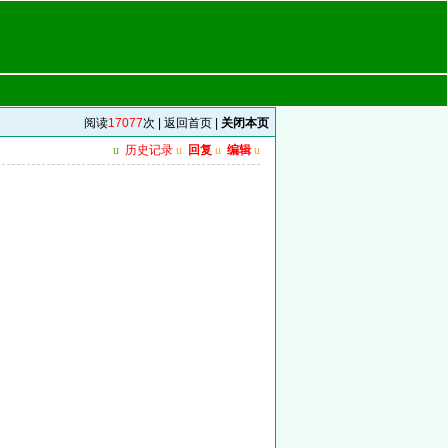
阅读
17077
次 |
返回首页
|
关闭本页
u
历史记录
u
回复
u
编辑
u