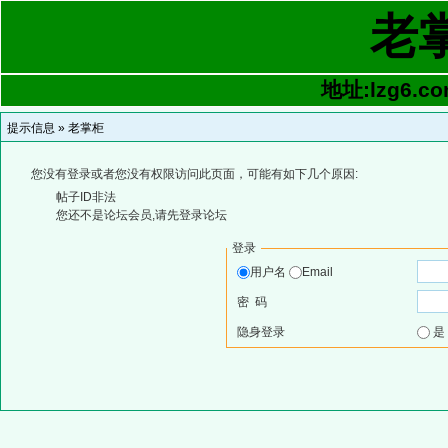
老
地址:lzg6.co
提示信息 »
老掌柜
您没有登录或者您没有权限访问此页面，可能有如下几个原因:
帖子ID非法
您还不是论坛会员,请先登录论坛
登录
用户名
Email
密 码
隐身登录