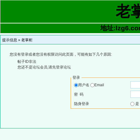
老
地址:lzg6.co
提示信息 »
老掌柜
您没有登录或者您没有权限访问此页面，可能有如下几个原因:
帖子ID非法
您还不是论坛会员,请先登录论坛
登录
用户名
Email
密 码
隐身登录