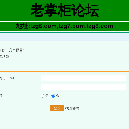
老掌柜论坛
地址:lzg6.com,lzg7.com,lzg8.com
有如下几个原因:
索功能
户名
Email
录
是
否
找回密码