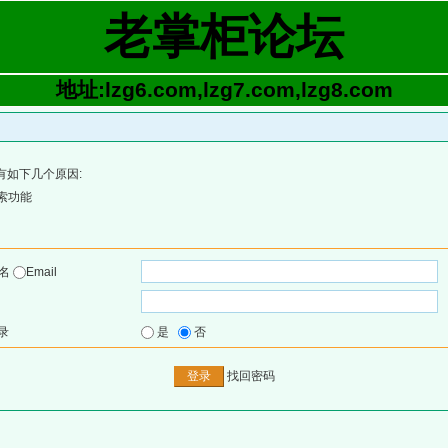
老掌柜论坛
地址:lzg6.com,lzg7.com,lzg8.com
有如下几个原因:
索功能
户名
Email
录
是
否
找回密码