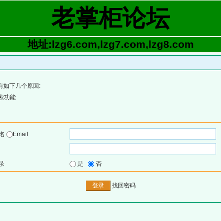
老掌柜论坛
地址:lzg6.com,lzg7.com,lzg8.com
有如下几个原因:
索功能
户名
Email
录
是
否
找回密码