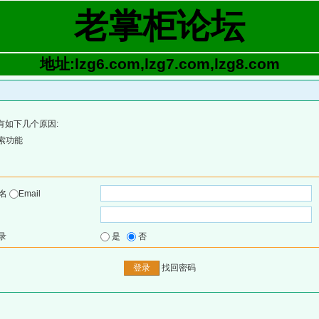
老掌柜论坛
地址:lzg6.com,lzg7.com,lzg8.com
有如下几个原因:
索功能
户名
Email
录
是
否
找回密码