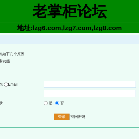
老掌柜论坛
地址:lzg6.com,lzg7.com,lzg8.com
有如下几个原因:
索功能
户名
Email
录
是
否
找回密码