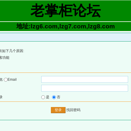
老掌柜论坛
地址:lzg6.com,lzg7.com,lzg8.com
有如下几个原因:
索功能
户名
Email
录
是
否
找回密码