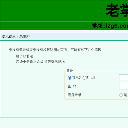
老
地址:lzg6.co
提示信息 »
老掌柜
您没有登录或者您没有权限访问此页面，可能有如下几个原因:
帖子ID非法
您还不是论坛会员,请先登录论坛
登录
用户名
Email
密 码
隐身登录