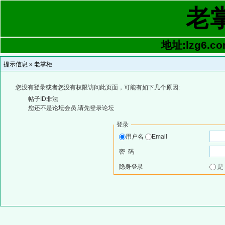
老
地址:lzg6.co
提示信息 »
老掌柜
您没有登录或者您没有权限访问此页面，可能有如下几个原因:
帖子ID非法
您还不是论坛会员,请先登录论坛
登录
用户名
Email
密 码
隐身登录