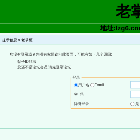
老
地址:lzg6.co
提示信息 »
老掌柜
您没有登录或者您没有权限访问此页面，可能有如下几个原因:
帖子ID非法
您还不是论坛会员,请先登录论坛
登录
用户名
Email
密 码
隐身登录