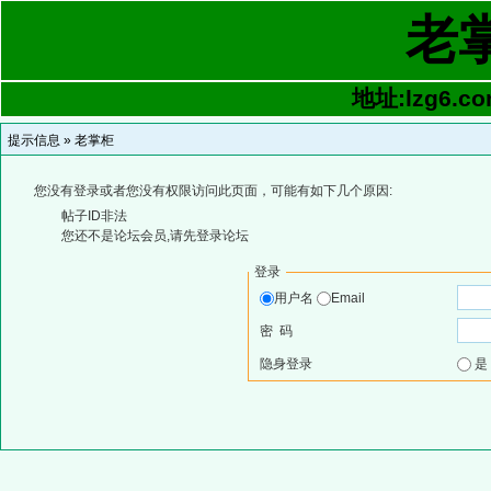
老
地址:lzg6.co
提示信息 »
老掌柜
您没有登录或者您没有权限访问此页面，可能有如下几个原因:
帖子ID非法
您还不是论坛会员,请先登录论坛
登录
用户名
Email
密 码
隐身登录