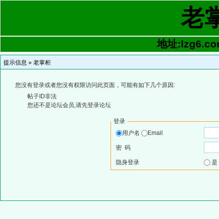
老
地址:lzg6.co
提示信息 »
老掌柜
您没有登录或者您没有权限访问此页面，可能有如下几个原因:
帖子ID非法
您还不是论坛会员,请先登录论坛
登录
用户名
Email
密 码
隐身登录