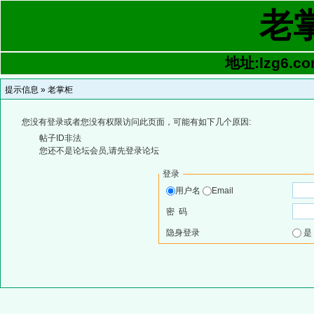
老
地址:lzg6.co
提示信息 »
老掌柜
您没有登录或者您没有权限访问此页面，可能有如下几个原因:
帖子ID非法
您还不是论坛会员,请先登录论坛
登录
用户名
Email
密 码
隐身登录