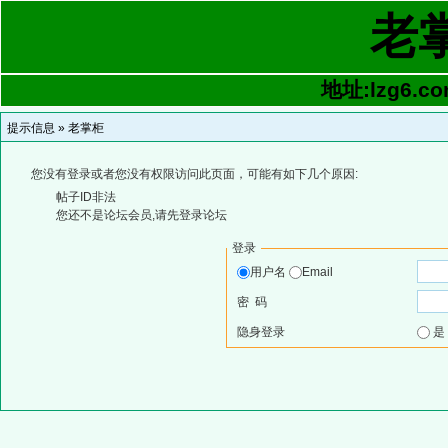
老
地址:lzg6.co
提示信息 »
老掌柜
您没有登录或者您没有权限访问此页面，可能有如下几个原因:
帖子ID非法
您还不是论坛会员,请先登录论坛
登录
用户名
Email
密 码
隐身登录