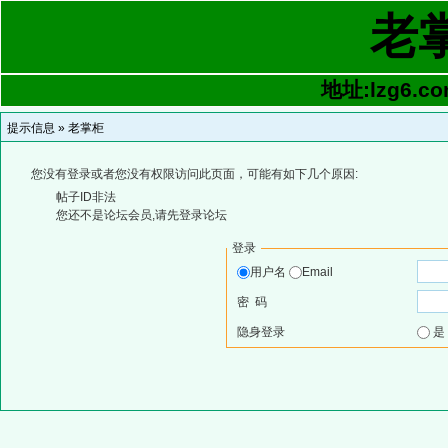
老
地址:lzg6.co
提示信息 »
老掌柜
您没有登录或者您没有权限访问此页面，可能有如下几个原因:
帖子ID非法
您还不是论坛会员,请先登录论坛
登录
用户名
Email
密 码
隐身登录