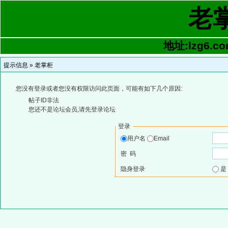
老
地址:lzg6.co
提示信息 »
老掌柜
您没有登录或者您没有权限访问此页面，可能有如下几个原因:
帖子ID非法
您还不是论坛会员,请先登录论坛
登录
用户名
Email
密 码
隐身登录