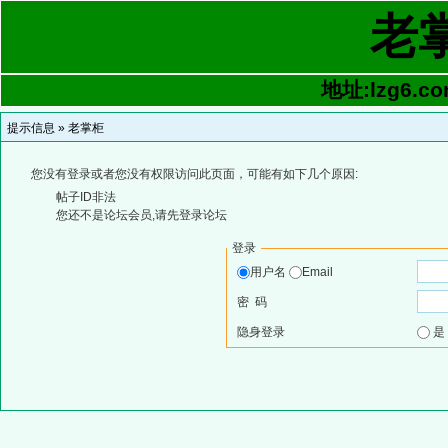
老
地址:lzg6.co
提示信息 »
老掌柜
您没有登录或者您没有权限访问此页面，可能有如下几个原因:
帖子ID非法
您还不是论坛会员,请先登录论坛
登录
用户名
Email
密 码
隐身登录