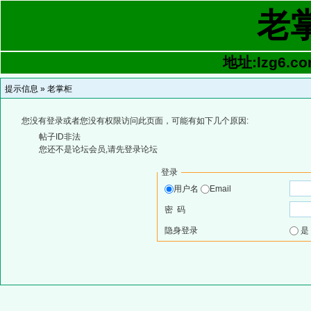
老
地址:lzg6.co
提示信息 »
老掌柜
您没有登录或者您没有权限访问此页面，可能有如下几个原因:
帖子ID非法
您还不是论坛会员,请先登录论坛
登录
用户名
Email
密 码
隐身登录