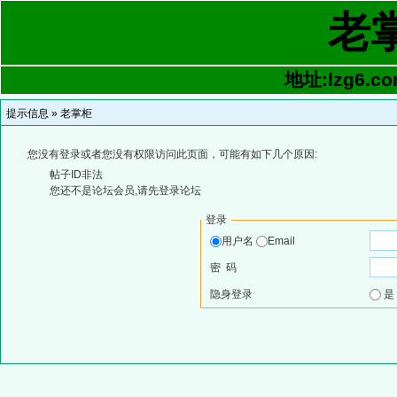
老
地址:lzg6.co
提示信息 »
老掌柜
您没有登录或者您没有权限访问此页面，可能有如下几个原因:
帖子ID非法
您还不是论坛会员,请先登录论坛
登录
用户名
Email
密 码
隐身登录