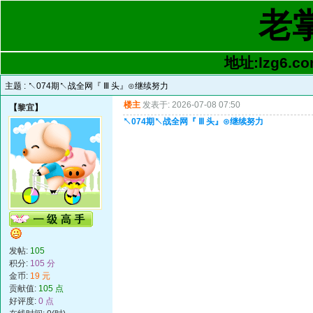
老
地址:lzg6.co
主题 :
↖074期↖战全网『 Ⅲ 头』⊙继续努力
楼主
发表于: 2026-07-08 07:50
【
黎宜
】
↖074期↖战全网『 Ⅲ 头』⊙继续努力
发帖:
105
积分:
105 分
金币:
19 元
贡献值:
105 点
好评度:
0 点