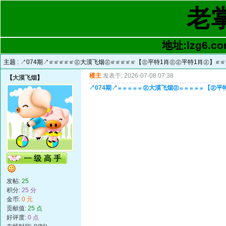
老
地址:lzg6.co
主题 :
↗074期↗≌≌≌≌≌㊣大漠飞烟㊣≌≌≌≌≌【㊣平特1肖㊣㊣平特1肖㊣】≌≌
楼主
发表于: 2026-07-08 07:38
【
大漠飞烟
】
↗074期↗≌≌≌≌≌㊣大漠飞烟㊣≌≌≌≌≌【㊣平
发帖:
25
积分:
25 分
金币:
0 元
贡献值:
25 点
好评度:
0 点