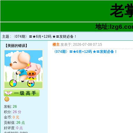
老
地址:lzg6.co
主题 :
〈074期〉〓★6肖+12码 ★〓发财必备！
楼主
发表于: 2026-07-08 07:15
【
美丽的错误
】
〈074期〉〓★6肖+12码 ★〓发财必备！
发帖:
26
积分:
26 分
金币:
0 元
贡献值:
26 点
好评度:
0 点