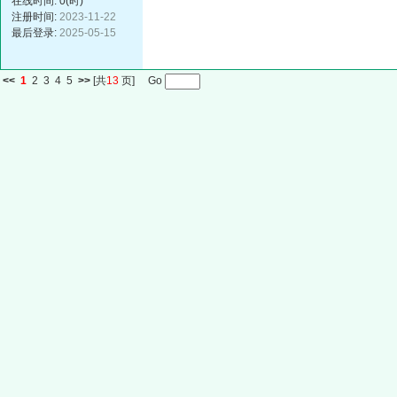
在线时间: 0(时)
注册时间:
2023-11-22
最后登录:
2025-05-15
<<
1
2
3
4
5
>>
[共
13
页] Go