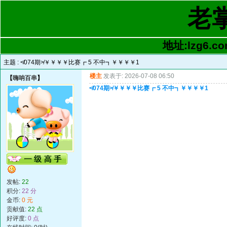
老
地址:lzg6.co
主题 :
≮074期≯￥￥￥￥比赛┏ 5 不中┓￥￥￥￥1
楼主
发表于: 2026-07-08 06:50
【
嗨呐百串
】
≮074期≯￥￥￥￥比赛┏ 5 不中┓￥￥￥￥1
发帖:
22
积分:
22 分
金币:
0 元
贡献值:
22 点
好评度:
0 点