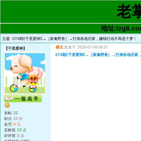
老
地址:lzg6.co
主题 :
074期Σ千里爱神Σ→［家禽野兽］→打倒各地庄家，赚钱行动不再是个梦！
楼主
发表于: 2026-07-08 06:07
【
千里爱神
】
074期Σ千里爱神Σ→［家禽野兽］→打倒各地庄家
发帖:
22
积分:
22 分
金币:
9 元
贡献值:
22 点
好评度:
0 点