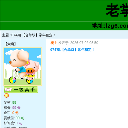
老
地址:lzg6.co
主题 :
074期.【合单双】常年稳定！
楼主
发表于: 2026-07-08 05:50
【
大燕
】
074期.【合单双】常年稳定！
发帖:
99
积分:
99 分
金币:
0 元
贡献值:
99 点
好评度:
0 点