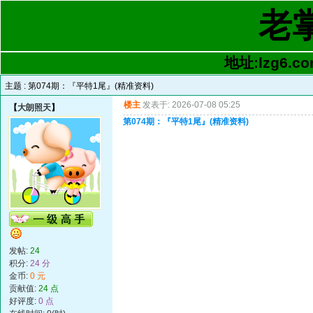
老
地址:lzg6.co
主题 :
第074期：『平特1尾』(精准资料)
楼主
发表于: 2026-07-08 05:25
【
大朗照天
】
第074期：『平特1尾』(精准资料)
发帖:
24
积分:
24 分
金币:
0 元
贡献值:
24 点
好评度:
0 点