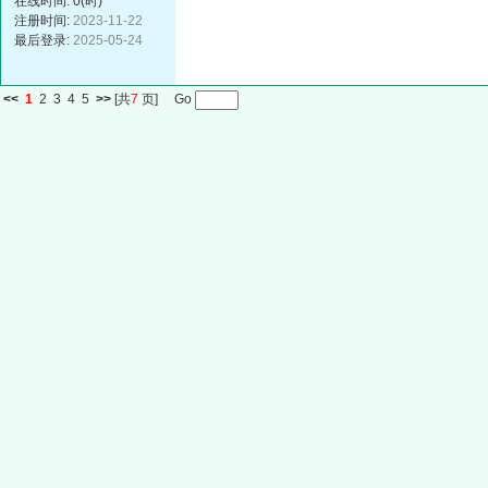
在线时间: 0(时)
注册时间:
2023-11-22
最后登录:
2025-05-24
<<
1
2
3
4
5
>>
[共
7
页] Go