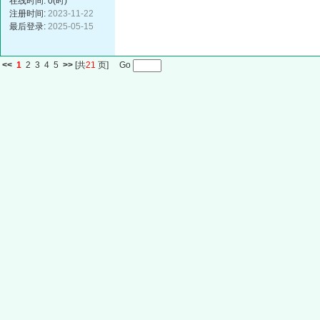
在线时间: 0(时)
注册时间:
2023-11-22
最后登录:
2025-05-15
<<
1
2
3
4
5
>>
[共
21
页] Go