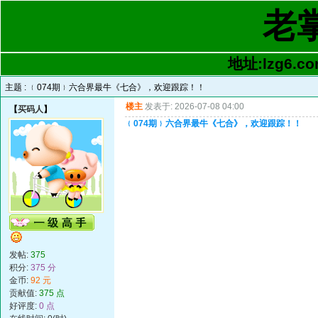
老
地址:lzg6.co
主题 :
﹛074期﹜六合界最牛《七合》，欢迎跟踪！！
楼主
发表于: 2026-07-08 04:00
【
买码人
】
﹛074期﹜六合界最牛《七合》，欢迎跟踪！！
发帖:
375
积分:
375 分
金币:
92 元
贡献值:
375 点
好评度:
0 点