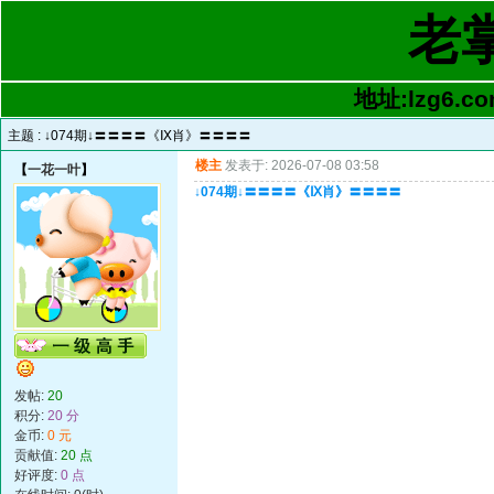
老
地址:lzg6.co
主题 :
↓074期↓〓〓〓〓《Ⅸ肖》〓〓〓〓
楼主
发表于: 2026-07-08 03:58
【
一花一叶
】
↓074期↓〓〓〓〓《Ⅸ肖》〓〓〓〓
发帖:
20
积分:
20 分
金币:
0 元
贡献值:
20 点
好评度:
0 点