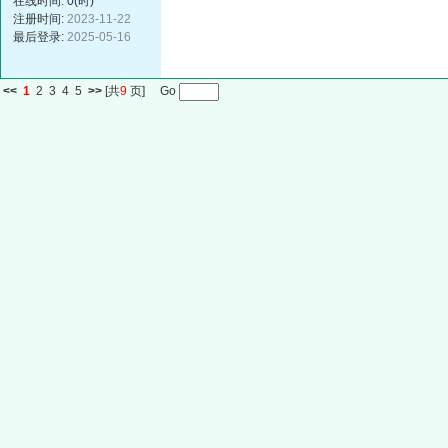
在线时间: 0(时)
注册时间:
2023-11-22
最后登录:
2025-05-16
<<
1
2
3
4
5
>>
[共
9
页] Go