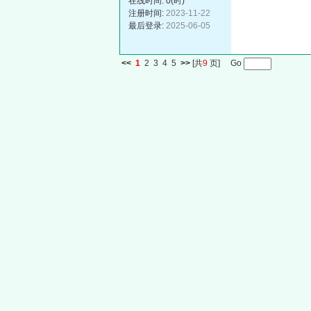
在线时间: 0(时)
注册时间:
2023-11-22
最后登录:
2025-06-05
<<
1
2
3
4
5
>>
[共
9
页] Go