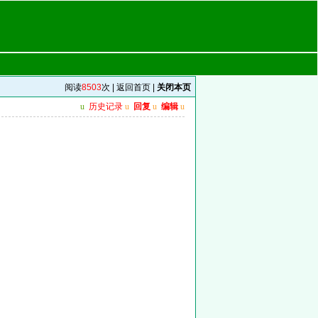
阅读
8503
次 |
返回首页
|
关闭本页
u
历史记录
u
回复
u
编辑
u