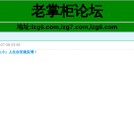
老掌柜论坛
地址:lzg6.com,lzg7.com,lzg8.com
07-08 03:40
合大小）人生在世就应博！