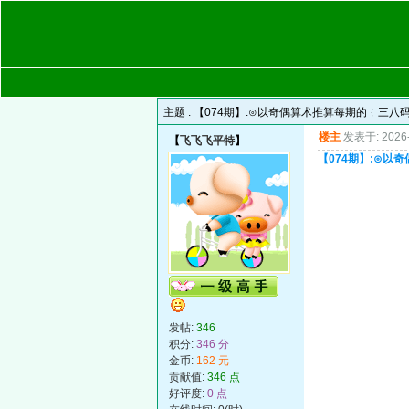
主题 :
【074期】:⊙以奇偶算术推算每期的﹛三
楼主
发表于: 2026-
【
飞飞飞平特
】
【074期】:⊙
发帖:
346
积分:
346 分
金币:
162 元
贡献值:
346 点
好评度:
0 点