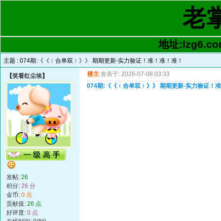
老
地址:lzg6.co
主题 :
074期:《《﹛合单双﹜》》 期期更新-实力验证！准！准！准！
楼主
发表于: 2026-07-08 03:33
【
笑看红尘埃
】
074期:《《﹛合单双﹜》》 期期更新-实力验证！
发帖:
26
积分:
26 分
金币:
0 元
贡献值:
26 点
好评度:
0 点