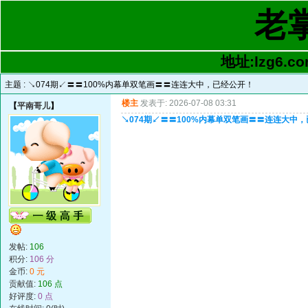
老
地址:lzg6.co
主题 :
↘074期↙〓〓100%内幕单双笔画〓〓连连大中，已经公开！
楼主
发表于: 2026-07-08 03:31
【
平南哥儿
】
↘074期↙〓〓100%内幕单双笔画〓〓连连大中
发帖:
106
积分:
106 分
金币:
0 元
贡献值:
106 点
好评度:
0 点