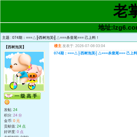
老
地址:lzg6.co
主题 :
074期：===△╠西树泡芙╣△===杀壹尾=== 己上料！
楼主
发表于: 2026-07-08 03:04
【
西树泡芙
】
074期：===△╠西树泡芙╣△===杀壹尾=== 己上
发帖:
24
积分:
24 分
金币:
0 元
贡献值:
24 点
好评度:
0 点