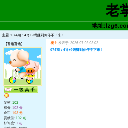
老
地址:lzg6.co
主题 :
074期：4肖+9码赚到你停不下来！
楼主
发表于: 2026-07-08 03:02
【
吾错吾错
】
074期：4肖+9码赚到你停不下来！
发帖:
102
积分:
102 分
金币:
193 元
贡献值:
102 点
好评度:
0 点