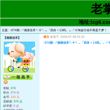
老
地址:lzg6.co
主题 :
↑074期↑↗湘港佳禾↖╋↖→「四肖 + 13码」←↗╋淘金行动不再是个梦！
楼主
发表于: 2026-07-08 02:25
【
湘港佳禾
】
↑074期↑↗湘港佳禾↖╋↖→「四肖 + 13码」←
发帖:
374
积分:
374 分
金币:
143 元
贡献值:
374 点
好评度:
0 点