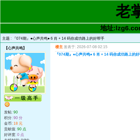
老
地址:lzg6.co
主题 :
『074期』●心声共鸣● 6 肖 + 14 码你成功路上的好帮手
楼主
发表于: 2026-07-08 02:15
【
心声共鸣
】
『074期』●心声共鸣● 6 肖 + 14 码你成功路上的
发帖:
90
积分:
90 分
金币:
18 元
贡献值:
90 点
好评度:
0 点