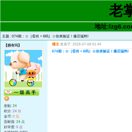
老
地址:lzg6.co
主题 :
074期：☆［⑥肖 + 8码］☆你来验证！爆庄猛料!
楼主
发表于: 2026-07-08 01:44
【
拥有玛
】
074期：☆［⑥肖 + 8码］☆你来验证！爆庄猛料!
发帖:
24
积分:
24 分
金币:
0 元
贡献值:
24 点
好评度:
0 点