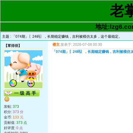
老
地址:lzg6.co
主题 :
「074期」〖24码〗，长期稳定赚钱，吉利被模仿太多，这个最稳定。
楼主
发表于: 2026-07-08 00:30
【
覃得得
】
「074期」〖24码〗，长期稳定赚钱，吉利被模仿
发帖:
373
积分:
373 分
金币:
133 元
贡献值:
373 点
好评度:
0 点