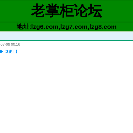
老掌柜论坛
地址:lzg6.com,lzg7.com,lzg8.com
07-08 00:16
］◆〔2波〕】