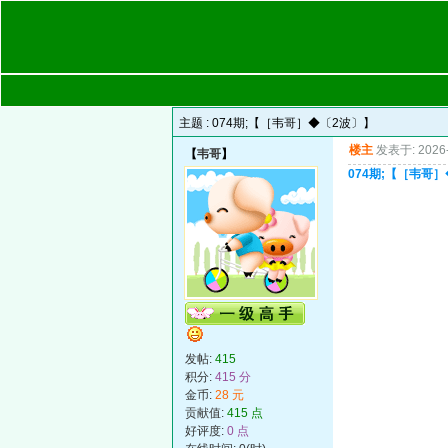
主题 :
074期;【［韦哥］◆〔2波〕】
楼主
发表于: 2026-
【
韦哥
】
074期;【［韦哥
发帖:
415
积分:
415 分
金币:
28 元
贡献值:
415 点
好评度:
0 点